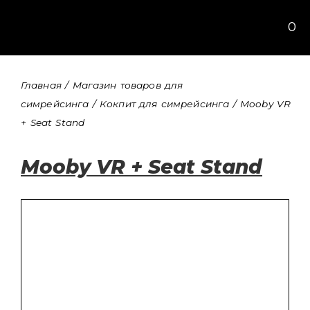
Перейти
0
к
содержимому
Главная
/
Магазин товаров для
симрейсинга
/
Кокпит для симрейсинга
/ Mooby VR
+ Seat Stand
Mooby VR + Seat Stand