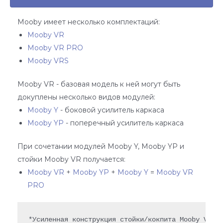
Mooby имеет несколько комплектаций:
Mooby VR
Mooby VR PRO
Mooby VRS
Mooby VR - базовая модель к ней могут быть
докуплены несколько видов модулей:
Mooby Y
- боковой усилитель каркаса
Mooby YP
- поперечный усилитель каркаса
При сочетании модулей Mooby Y, Mooby YP и
стойки Mooby VR получается:
Mooby VR
+
Mooby YP
+
Mooby Y
=
Mooby VR
PRO
*Усиленная конструкция стойки/кокпита Mooby VR P