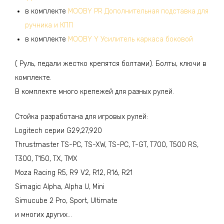
в комплекте
MOOBY PR Дополнительная подставка для
ручника и КПП
в комплекте
MOOBY Y Усилитель каркаса боковой
( Руль, педали жестко крепятся болтами). Болты, ключи в
комплекте.
В комплекте много крепежей для разных рулей.
Стойка разработана для игровых рулей:
Logitech серии G29,27,920
Thrustmaster TS-PC, TS-XW, TS-PC, T-GT, T700, T500 RS,
T300, T150, TX, TMX
Moza Racing R5, R9 V2, R12, R16, R21
Simagic Alpha, Alpha U, Mini
Simucube 2 Pro, Sport, Ultimate
и многих других…