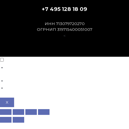
+7 495 128 18 09
ИНН 713079720270
ОГРНИП 319715400051007
<
X