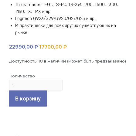
Thrustmaster T-GT, TS-PC, TS-XW, T700, T500, T300,
T150, TX, TMX и др.
Logitech G923/G29/G920/G27/G25 и др.
И практически для всех других существующих на
рынке.
22990,00
₽
17700,00
₽
Доступность:
18 в наличии (может быть предзаказано)
Количество
Количество
товара
В корзину
Mooby
VR
PRO
MAX