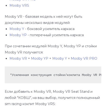
Mooby VRS
Mooby VR - базовая модель к ней могут быть
докуплены несколько видов модулей:
Mooby Y
- боковой усилитель каркаса
Mooby YP
- поперечный усилитель каркаса
При сочетании модулей Mooby Y, Mooby YP и стойки
Mooby VR получается:
Mooby VR
+
Mooby YP
+
Mooby Y
=
Mooby VR PRO
*Усиленная конструкция стойки/кокпита Mooby VR PRO
Если добавить к Mooby VR, Mooby VR Seat Stand и
любой "КОВШ", на ваш выбор, получится полноценный
sim racing кокпит Mooby VRS: